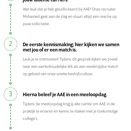
jouw ultieme carrière
nationaal als internationaal.
Wat leuk dat je heb gesolliciteerd bij AAE! Onze recruiter
Mohamed gaat aan de slag en stuurt altijd een reactie op
Wat wordt jouw rol?
jouw sollicitatie.
Als CAM engineer speel je een belangrijke rol in het
2
De eerste kennismaking; hier kijken we samen
productieproces van een breed scala aan producten;
met jou of er een match is.
eenvoudig, mega complex en alles daartussenin. Jij weet als
Leuk je te ontmoeten! Tijdens dit gesprek kijken we zowel
geen ander hoe je het volledige bewerkingsproces
naar een werkinhoudelijke klik als een wederzijdse match
nauwkeurig moet inrichten, zodat het proces optimaal
op gebied van onze unieke bedrijfscultuur.
verloopt en het allerbelangrijkste: dat de kwaliteit
gewaarborgd is, en blijft. Met jouw expertise maken we de
3
Hierna beleef je AAE in een meeloopdag.
controlestap overbodig!
Tijdens de meeloopdag krijg jij alle ruimte om AAE in de
praktijk te ervaren en kennis te maken met je toekomstige
In jouw rol draag je actief bij aan het verbeteren van de
collega's.
bestaande productieprocessen en denk je mee over